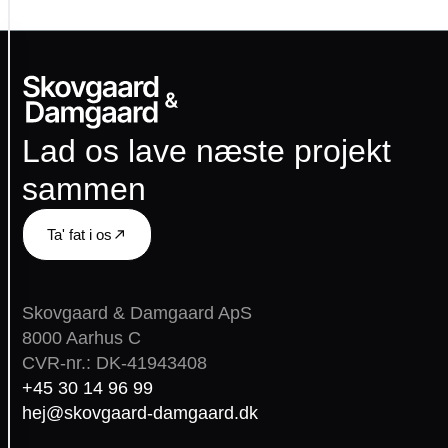
Vi
bruger
cookies
Lad os lave næste projekt
Vi
bruger
sammen
cookies
til
at
Ta' fat i os
forbedre
din
oplevelse,
måle
Skovgaard & Damgaard ApS
trafik
8000 Aarhus C
og
CVR-nr.: DK-41943408
vise
+45 30 14 96 99
relevante
hej@skovgaard-damgaard.dk
annoncer.
Du