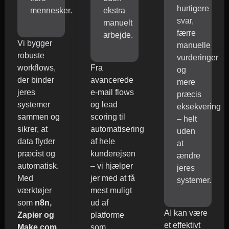
hurtigere
mennesker.
ekstra
svar,
manuelt
færre
arbejde.
Vi bygger
manuelle
robuste
vurderinger
workflows,
Fra
og
der binder
avancerede
mere
jeres
e-mail flows
præcis
systemer
og lead
eksekvering
sammen og
scoring til
– helt
sikrer, at
automatisering
uden
data flyder
af hele
at
præcist og
kunderejsen
ændre
automatisk.
– vi hjælper
jeres
Med
jer med at få
systemer.
værktøjer
mest muligt
som
n8n,
ud af
AI kan være
Zapier og
platforme
et effektivt
Make.com
som