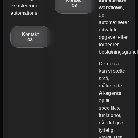
assisterede
Kontakt
os
eksisterende
workflows
,
automations.
der
automatiserer
udvalgte
Kontakt
opgaver eller
os
forbedrer
beslutningsgrundl
Derudover
kan vi sætte
små,
målrettede
AI-agents
op til
specifikke
funktioner,
når det giver
tydelig
værdi. Her