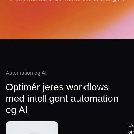
Automation og AI
Optimér jeres workflows
med intelligent automation
og AI
Ua
o