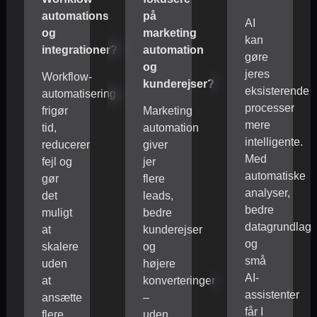
automations
på
AI
og
marketing
kan
integrationer?
automation
gøre
og
jeres
Workflow-
kunderejser?
eksisterende
automatisering
processer
frigør
Marketing
mere
tid,
automation
intelligente.
reducerer
giver
Med
fejl og
jer
automatiske
gør
flere
analyser,
det
leads,
bedre
muligt
bedre
datagrundlag
at
kunderejser
og
skalere
og
små
uden
højere
AI-
at
konverteringer
assistenter
ansætte
–
får I
flere
uden