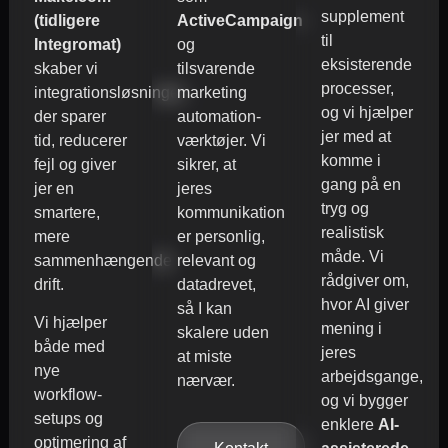
supplement
(tidligere
ActiveCampaign
til
Integromat)
og
eksisterende
skaber vi
tilsvarende
processer,
integrationsløsninger,
marketing
og vi hjælper
der sparer
automation-
jer med at
tid, reducerer
værktøjer. Vi
komme i
fejl og giver
sikrer, at
gang på en
jer en
jeres
tryg og
smartere,
kommunikation
realistisk
mere
er personlig,
måde. Vi
sammenhængende
relevant og
rådgiver om,
drift.
datadrevet,
hvor AI giver
så I kan
Vi hjælper
mening i
skalere uden
både med
jeres
at miste
nye
arbejdsgange,
nærvær.
workflow-
og vi bygger
setups og
enklere
AI-
optimering af