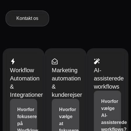
Kontakt os
Workflow
Marketing
AI-
Automation
automation
assisterede
&
&
workflows
Integrationer
kunderejser
Hvorfor
vælge
Hvorfor
Hvorfor
AI-
fokusere
vælge
assisterede
på
at
workflows?
Worfklow
fokusere