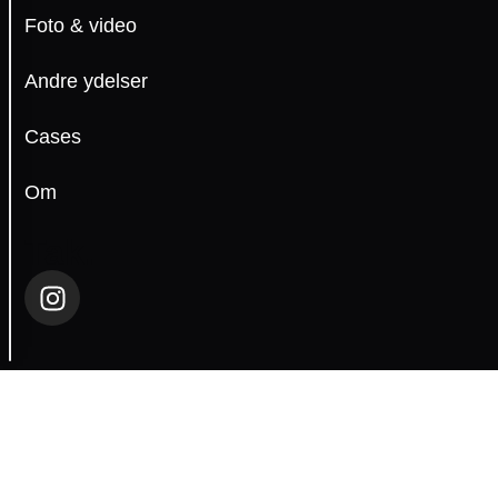
hvilke
Foto & video
kategorier
du
accepterer.
Andre ydelser
Læs
Cases
cookiepolitik
·
Privatlivspolitik
Om
Afvis alle
Tak.
Tilpas
Accepter alle