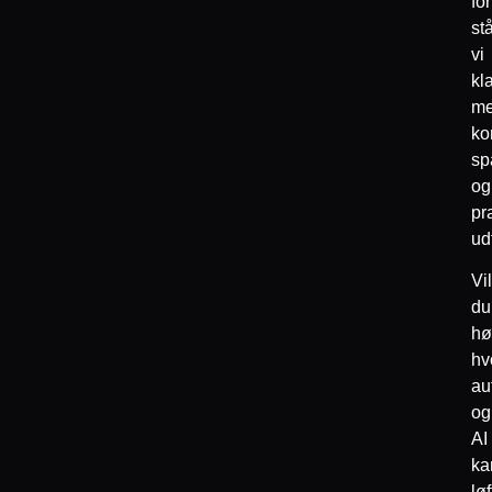
fo
st
vi
kl
m
ko
sp
og
pr
ud
Vi
du
hø
hv
au
og
AI
ka
løf