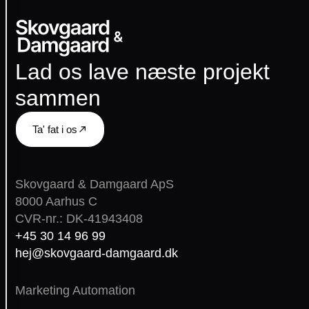
bruger
cookies
Lad os lave næste projekt
Vi
bruger
sammen
cookies
til
at
Ta' fat i os
forbedre
din
oplevelse,
måle
Skovgaard & Damgaard ApS
trafik
8000 Aarhus C
og
CVR-nr.: DK-41943408
vise
+45 30 14 96 99
relevante
hej@skovgaard-damgaard.dk
annoncer.
Du
kan
Marketing Automation
vælge,