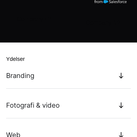
Company #2
Company #2
Ydelser
Branding
Fotografi & video
Web